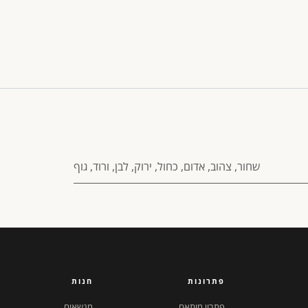
שחור
,
צהוב
,
אדום
,
כחול
,
ירוק
,
לבן
,
ורוד
,
גוף
פתרונות
חנות
פתרון מותאם
מנשאים