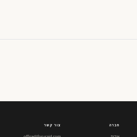
חברה
צור קשר
אודות
office@foruraid.com