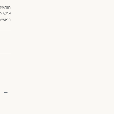
חובשים,
אנשי ספ
רפואיים