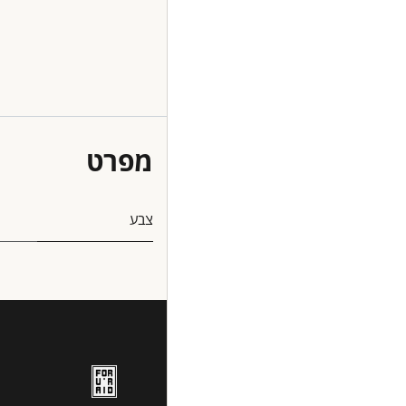
מפרט
צבע