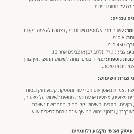
רה על נוחות וניידות.
ים טכניים:
מר:
עשויה מבד אלסטי גמיש ונדבק, נצמדת לעצמה בקלות.
חב:
8 ס"מ.
רך:
450 ס"מ.
ע:
צבע ניטרלי (לרוב לבן או צבעים אחרים).
ונות נוספות:
עמידה במים, נוחה לשימוש ממושך, אין צורך
מדנים או סיכות.
י וצורת השימוש:
ת נצמדת באופן אוטומטי לעור ומספקת קיבוע חזק ובטוח
רים פצועים, פצועים או עם כאב. מתאים לשימוש על פצעים,
 נקעים, וחתכים. השימוש קל ומהיר, התחבושת נשארת
אורך זמן, ובזמן שימוש ממושך אינה גורמת לכאבים או אי
עיסוק ואנשי מקצוע רלוונטיים: