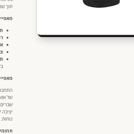
תוך שמי
מאפיינ
חו
רו
או
צב
תכ
בצ
מאפיינ
התחבוש
של אזו
שברים,
יציבה ל
נוחות.
תחומי 