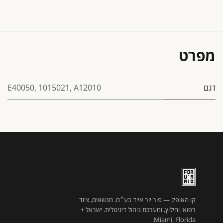
מפרט
דגם
A12010
,
1015021
,
E40050
קו האופק — פור יור אייד בע״מ. מנשאים, ציוד
רפואי וחילוץ, ומערכת ניהול דיגיטלית. ישראל +
Miami, Florida.