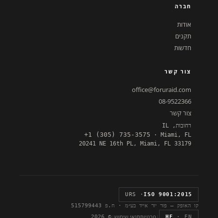
חברה
אודות
תקנים
חדשות
צור קשר
office@foruraid.com
08-9522366
צור קשר
רחובות, IL
+1 (305) 735-3575
· Miami, FL
20241 NE 16th PL, Miami, FL 33179
· URS
ISO 9001:2015
קו האופק — פור יור אייד בע״מ · ח.פ 515799443
|
פרטיות
תנאי שימוש
|
© 2026
HE
· EN